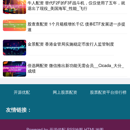
牛人配资 替代F2F的F3F战斗机，仅仅使用了五年，就
退出了现役_美国海军_性能_飞行
股查查配资 1个月规模增长千亿 债券ETF发展进一步提
速
金景配资 香港金管局实施稳定币发行人监管制度
倍选网配资 微信推出新功能无需会员__Cicada_大分_
成绩
开源优配
网上股票配资
股票配资平台排行榜
友情链接：
Powered by
开源优配
RSS地图
HTML地图