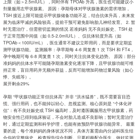
上限（如＞2.5mIU/L），同时伴有 TPOAb 升高，医生也可能建议小
剂量服用左甲状腺素。 原因：孕期母体对甲状腺激素的需求增加，
TSH 接近上限可能提示甲状腺储备功能不足，结合抗体升高，未来发
展为临床甲减的风险较高，提前干预可避免影响胎儿神经发育。 2. 暂
时无需治疗，但需密切监测的情况 若准妈妈 无不良妊娠史、TSH 处
于正常范围中间值（如 0.5-2.0mIU/L）、仅抗体轻度升高（如
TPOAb＜100IU/mL），医生通常不建议立即用药，而是要求定期监
测甲状腺功能。 监测频率：孕早期每 4-6 周复查 1 次 TSH 和 FT4，
孕中晚期可每 6-8 周复查 1 次，同时关注抗体变化趋势。 原因：部分
准妈妈的抗体水平可能随孕期激素变化逐渐下降，且甲状腺功能可维
持正常，盲目用药并无额外获益，反而可能增加药物过量风险（如心
悸、失眠等）。
展开剩余29%
孕期 “甲状腺功能正常但抗体高” 并非 “洪水猛兽”，既不需要盲目恐
慌、强行用药，也不能掉以轻心、忽视监测。核心原则是 “个体化评
估”：有不良妊娠史或 TSH 偏高时，及时遵医嘱服用左甲状腺素，药
物安全性已得到临床验证，不会对胎儿造成不良影响；暂时无需治疗
时，通过定期监测和科学护理，也能有效预防甲状腺功能异常。 最重
要的是，每个准妈妈的身体状况不同，具体方案需由内分泌科医生结
合你的完整病史、检查报告综合判断。只要积极配合医生，做好监测