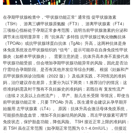
在孕期甲状腺检查中，“甲状腺功能正常” 通常指 促甲状腺激素
（TSH）、游离三碘甲状腺原氨酸（FT3）、游离甲状腺素（FT4）
三项核心指标处于孕期正常参考范围，说明当前甲状腺激素的分泌和
调节未出现明显异常；而 “抗体高” 多特指 抗甲状腺过氧化物酶抗体
（TPOAb）或抗甲状腺球蛋白抗体（TgAb）升高，这两种抗体是身
体免疫系统攻击甲状腺组织的 “信号”，提示可能存在自身免疫性甲状
腺炎（如桥本甲状腺炎）。 需要注意的是，抗体升高本身不直接代表
甲状腺功能受损，但会增加孕期甲状腺功能异常的风险，因此是否治
疗需结合孕期阶段、是否有其他并发症等综合判断。 根据《妊娠和产
后甲状腺疾病诊治指南（2022 版）》及临床实践，不同情况的准妈
妈，治疗建议存在差异，主要分为以下两类：1.推荐治疗的情况：这
些准妈妈需及时干预有不良妊娠史的准妈妈：若既往有 复发性流产
（连续 2 次及以上自然流产）、早产、胎儿生长受限 等情况，即使当
前甲状腺功能正常，只要 TPOAb 升高，医生通常会建议从孕早期开
始服用 左甲状腺素（LT4）。 原因：抗体升高会激活母体免疫系统，
可能损伤胎盘血管，增加不良妊娠结局的风险，而左甲状腺素可调节
免疫状态，保护胎盘功能，降低风险。 TSH 接近正常上限的准妈妈：
若 TSH 虽在正常范围（如孕期正常范围为 0.1-4.0mIU/L），但接近