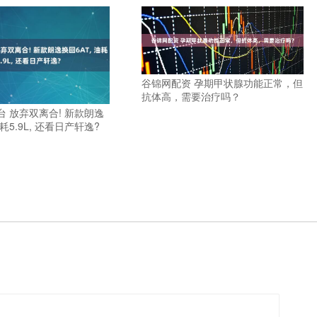
谷锦网配资 孕期甲状腺功能正常，但
抗体高，需要治疗吗？
 放弃双离合! 新款朗逸
油耗5.9L, 还看日产轩逸?