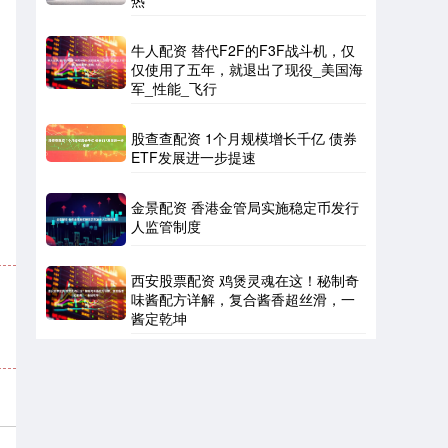
热
牛人配资 替代F2F的F3F战斗机，仅
仅使用了五年，就退出了现役_美国海
军_性能_飞行
股查查配资 1个月规模增长千亿 债券
ETF发展进一步提速
金景配资 香港金管局实施稳定币发行
人监管制度
西安股票配资 鸡煲灵魂在这！秘制奇
味酱配方详解，复合酱香超丝滑，一
酱定乾坤