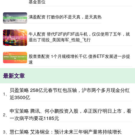
基金首位
满盈配资 打败你的不是天真，是天真热
牛人配资 替代F2F的F3F战斗机，仅仅使用了五年，就
退出了现役_美国海军_性能_飞行
股查查配资 1个月规模增长千亿 债券ETF发展进一步提
速
最新文章
贝盈策略 258亿元春节红包压轴，沪市两个多月现金分红
1、
近3500亿
申宝策略 腾讯、何小鹏投资入股，卓正医疗明日上市，看
2、
一次病平均要花1185元
慧仁策略 艾洛铜业：预计未来三年铜产量将持续增长
3、