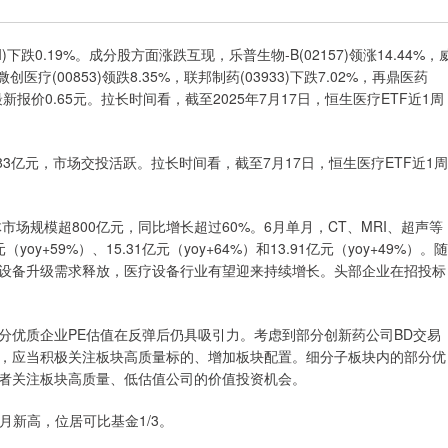
)下跌0.19%。成分股方面涨跌互现，乐普生物-B(02157)领涨14.44%，
；微创医疗(00853)领跌8.35%，联邦制药(03933)下跌7.02%，再鼎医药
31%，最新报价0.65元。拉长时间看，截至2025年7月17日，恒生医疗ETF近1周
83亿元，市场交投活跃。拉长时间看，截至7月17日，恒生医疗ETF近1周
规模超800亿元，同比增长超过60%。6月单月，CT、MRI、超声等
+59%）、15.31亿元（yoy+64%）和13.91亿元（yoy+49%）。随
设备升级需求释放，医疗设备行业有望迎来持续增长。头部企业在招投标
优质企业PE估值在反弹后仍具吸引力。考虑到部分创新药公司BD交易
，应当积极关注板块高质量标的、增加板块配置。细分子板块内的部分优
者关注板块高质量、低估值公司的价值投资机会。
月新高，位居可比基金1/3。