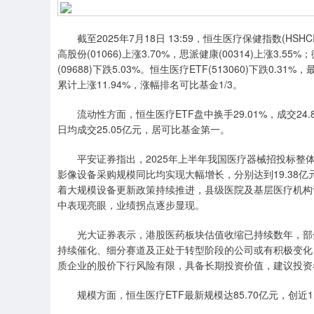
截至2025年7月18日 13:59，恒生医疗保健指数(HSHCI
高股份(01066)上涨3.70%，思派健康(00314)上涨3.55%
(09688)下跌5.03%。恒生医疗ETF(513060)下跌0.
累计上涨11.94%，涨幅排名可比基金1/3。
流动性方面，恒生医疗ETF盘中换手29.01%，成交24.
日均成交25.05亿元，居可比基金第一。
平安证券指出，2025年上半年我国医疗器械招投标整体市场
影像设备采购规模同比均实现大幅增长，分别达到19.38亿元（yoy
着大规模设备更新政策持续推进，县级医院及基层医疗机构
中表现亮眼，业绩拐点逐步显现。
光大证券表示，港股医药板块估值收缩已持续数年，部分
持续催化、细分赛道及正处于转型阶段的公司或有积极变化
质企业的股价下行风险有限，具备长期投资价值，建议投资
规模方面，恒生医疗ETF最新规模达85.70亿元，创近1