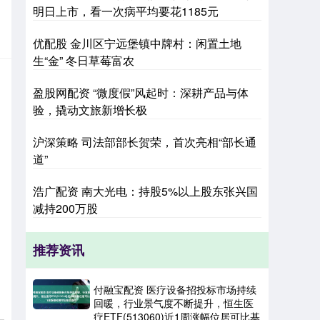
明日上市，看一次病平均要花1185元
优配股 金川区宁远堡镇中牌村：闲置土地
生“金” 冬日草莓富农
盈股网配资 “微度假”风起时：深耕产品与体
验，撬动文旅新增长极
沪深策略 司法部部长贺荣，首次亮相“部长通
道”
浩广配资 南大光电：持股5%以上股东张兴国
减持200万股
推荐资讯
付融宝配资 医疗设备招投标市场持续
回暖，行业景气度不断提升，恒生医
疗ETF(513060)近1周涨幅位居可比基