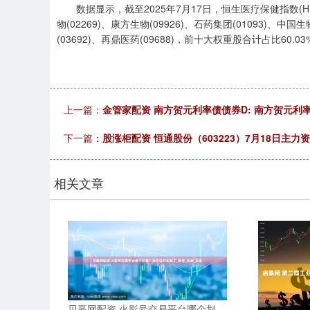
数据显示，截至2025年7月17日，恒生医疗保健指数(HSHC
物(02269)、康方生物(09926)、石药集团(01093)、中国生
(03692)、再鼎医药(09688)，前十大权重股合计占比60.03
上一篇：
金管家配资 南方贺元利率债债券D: 南方贺元利
下一篇：
股涨柜配资 恒通股份（603223）7月18日主力资
相关文章
贝赢网配资 火影号交易平台哪个划