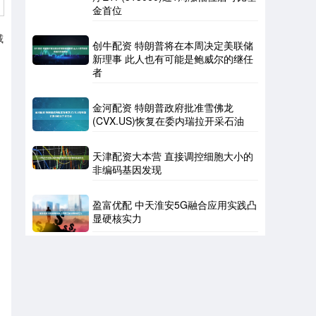
金首位
威
创牛配资 特朗普将在本周决定美联储
新理事 此人也有可能是鲍威尔的继任
者
金河配资 特朗普政府批准雪佛龙
(CVX.US)恢复在委内瑞拉开采石油
天津配资大本营 直接调控细胞大小的
非编码基因发现
盈富优配 中天淮安5G融合应用实践凸
显硬核实力