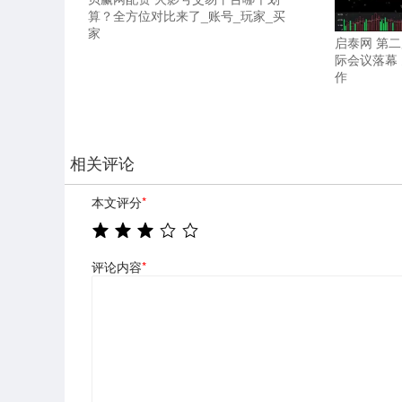
算？全方位对比来了_账号_玩家_买
家
启泰网 第
际会议落幕
作
相关评论
本文评分
*
评论内容
*