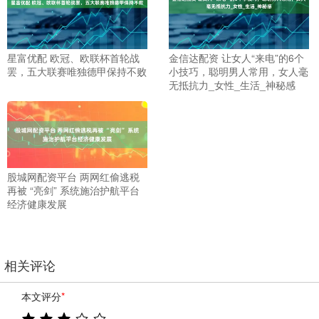
星富优配 欧冠、欧联杯首轮战
金信达配资 让女人“来电”的6个
罢，五大联赛唯独德甲保持不败
小技巧，聪明男人常用，女人毫
无抵抗力_女性_生活_神秘感
股城网配资平台 两网红偷逃税
再被 “亮剑” 系统施治护航平台
经济健康发展
相关评论
本文评分
*