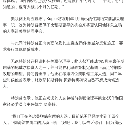
媒体说，“我们会决定是永久任期，还是做四个的时间——任期。你们
知道的，也有大概几个月的任期。”
美联储上周五宣布，Kugler将在明年1月自己的任期结束前辞去理
事一职。这为特朗普提供了比预期更早的机会来将更认同他降息立场
的人塞进美联储理事会。
与此同时特朗普正向美联储及其主席杰罗姆·鲍威尔反复施压，要
求央行降低借贷成本。
无论特朗普选择谁担任美联储理事，此人都可能成为5月主席任期
届满的鲍威尔接班人之一，并可能在利率政策制定基调上满足特朗普
政府的期望。特朗普重申，他正在考虑四位美联储主席人选。周二早
些时候他曾表示，财政部长斯科特·贝森特明确说自己不想成为候选
人。
特朗普表示，他正在考虑的人选包括前美联储理事凯文·沃什和国
家经济委员会主任凯文·哈塞特。
“我们正在考虑美联储主席的人选，目前范围已经缩小到了四个
人，” 特朗普在周二的活动上说，“好吧，我可以告诉你们，因为我已