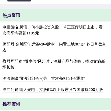
热点资讯
申宝策略 腾讯、何小鹏投资入股，卓正医疗明日上市，看一
次病平均要花1185元
优配股 金川区宁远堡镇中牌村：闲置土地生“金” 冬日草莓富
农
盈股网配资 “微度假”风起时：深耕产品与体验，撬动文旅新
增长极
沪深策略 司法部部长贺荣，首次亮相“部长通道”
浩广配资 南大光电：持股5%以上股东张兴国减持200万股
推荐资讯