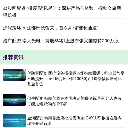
盈股网配资 “微度假”风起时：深耕产品与体验，撬动文旅新
增长极
沪深策略 司法部部长贺荣，首次亮相“部长通道”
浩广配资 南大光电：持股5%以上股东张兴国减持200万股
推荐资讯
付融宝配资 医疗设备招投标市场持续回暖，行业景气度
不断提升，恒生医疗ETF(513060)近1周涨幅位居可比
基金首位
创牛配资 特朗普将在本周决定美联储新理事 此人也有
可能是鲍威尔的继任者
金河配资 特朗普政府批准雪佛龙(CVX.US)恢复在委内
瑞拉开采石油