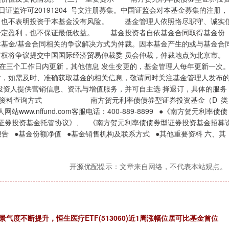
2 日证监许可20191204 号文注册募集。中国证监会对本基金募集的注册，
证，也不表明投资于本基金没有风险。 基金管理人依照恪尽职守、诚实
金一定盈利，也不保证最低收益。 基金投资者自依基金合同取得基金份
基金/基金合同相关的争议解决方式为仲裁。因本基金产生的或与基金合
有权将争议提交中国国际经济贸易仲裁委 员会仲裁，仲裁地点为北京市。
三个工作日内更新，其他信息 发生变更的，基金管理人每年更新一次
后，如需及时、准确获取基金的相关信息，敬请同时关注基金管理人发布
资人提供营销信息、资讯与增值服务，并可自主选 择退订，具体的服务
五、其他资料查询方式 南方贺元利率债债券型证券投资基金（D 类
.nffund.com客服电话：400-889-8899 ●《南方贺元利率债债
证券投资基金托管协议》、 《南方贺元利率债债券型证券投资基金招募
告 ●基金份额净值 ●基金销售机构及联系方式 ●其他重要资料 六、其
开源优配提示：文章来自网络，不代表本站观点。
气度不断提升，恒生医疗ETF(513060)近1周涨幅位居可比基金首位