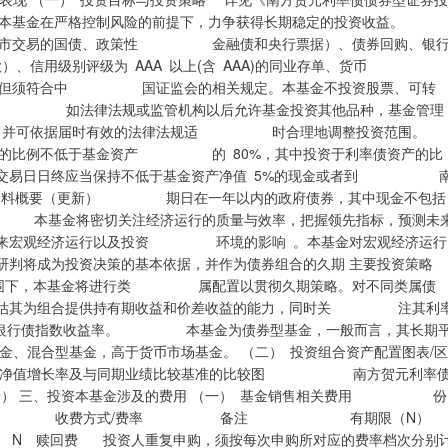
 本基金在严格控制风险的前提下，力争获得长期稳定的投资收益。
市交易的国债、政策性 金融债和央行票据）、债券回购、银
信用级别评级为 AAA 以上(含 AAA)的同业存单、货币
具，但须符合中 国证监会的相关规定。本基金不投资股票、可转
 如法律法规或监管机构以后允许基金投资其他品种，基金管理
并可依据届时有效的法律法规适 时合理地调整投资范围。
比例不低于基金资产 的 80%，其中投资于利率债资产的比
交易日日终应当保持不低于基金资产净值 5%的现金或者到 
产品资料概要（更新） 期日在一年以内的政府债券，其中现金不包括
基金将密切关注经济运行的质量与效率，把握领先指标，预测未
来宏观经济运行以及投资 环境的影响 。本基金对宏观经济运行
将成为投资决策的基本依据，并作为债券组合的久期 主要投资策略
下，本基金将进行类 属配置以贯彻久期策略。对不同类属债
估其为组合提供持有期收益和价差收益的能力，同时关 注其利
策性银行债指数收益率。 本基金为债券型基金，一般而言，其长期
混合型基金，高于货币市场基金。 （二） 投资组合资产配置图表/区
每年的净值增长率及与同期业绩比较基准的比较图 南方贺元利率
更新） 三、投资本基金涉及的费用 （一） 基金销售相关费用 份
型 收费方式/费率 备注 有期限（N）
回费 投资人重复申购，须按每次申购所对应的费率档次分别