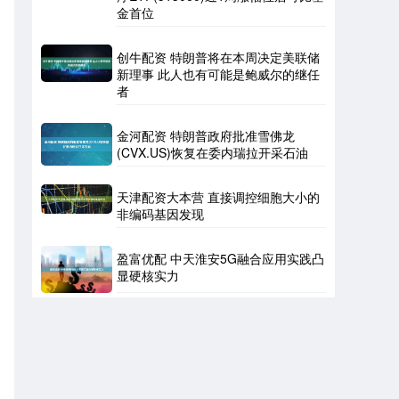
金首位
创牛配资 特朗普将在本周决定美联储
新理事 此人也有可能是鲍威尔的继任
者
金河配资 特朗普政府批准雪佛龙
(CVX.US)恢复在委内瑞拉开采石油
天津配资大本营 直接调控细胞大小的
非编码基因发现
。
盈富优配 中天淮安5G融合应用实践凸
显硬核实力
8
月