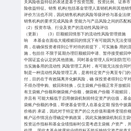
关风险收益特征的表述是基于投资范围、投资比例、证券市
险收益特征。销售 机构(包括基金管理人直销机构和其他销
评价方法也不同，因此销售机构的风险等级评价与基金法律
销售机构的要求完成风险承 受能力与产品风险之间的匹
（2）投资市场、行业及资产的流动性风险评估 南方
（更新） （3）巨额赎回情形下的流动性风险管理措施 
响 本基金在面临大规模赎回的情况下有可能因为无法变现
商，在确保投资者得到公平对待的前提下，可实施备 用的
施，包括但 不限于延期办理巨额赎回申请、暂停接受赎回
中国证监会认定的其他措施。同时基金管理人应时刻防范可
当实施备用的流动性 风险管理工具时，有可能无法按合同
制是一种流动性风险管理工具，是将特定资产分离至专门的
付，目的在于有效隔离并化解风险，确 保投资者得到公平
不得办理申购、赎回和转换，仅主袋账户份额正常开放赎回
有主袋账户份额和侧袋账户份额，侧袋账户份额 不能赎回
并且有 可能大幅低于启用侧袋机制前特定资产的估值，基
袋账户份额的净值，即便基金管理人在基金定期 报告中披
价格的 承诺，因此对于特定资产的公允价值和最终变现价
账户运作情况合理确定申购政策，因此实施侧袋机制后主袋
投资运作指标和基金业绩指标时仅需考虑主袋账 户资产，
处理， 因此本基金披露的业绩指标不能反映特定资产的真