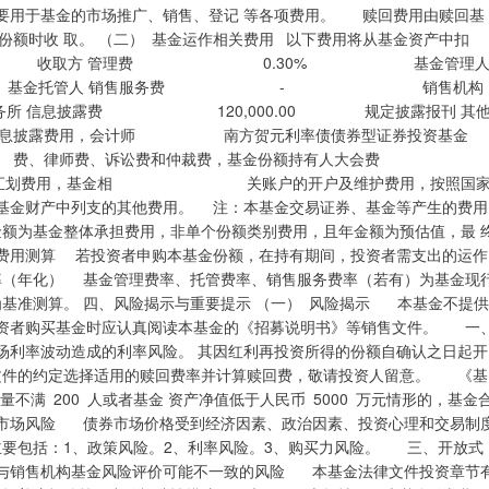
要用于基金的市场推广、销售、登记 等各项费用。 赎回费用由赎回基
额时收 取。 （二） 基金运作相关费用 以下费用将从基金资产中扣
金额 收取方 管理费 0.30% 基金管理
 基金托管人 销售服务费 - 销售机构
 信息披露费 120,000.00 规定披露报刊 其
披露费用，会计师 南方贺元利率债债券型证券投资基金
律师费、诉讼费和仲裁费，基金份额持有人大会费
划费用，基金相 关账户的开户及维护费用，按照国
中列支的其他费用。 注：本基金交易证券、基金等产生的费用
额为基金整体承担费用，非单个份额类别费用，且年金额为预估值，最 
合费用测算 若投资者申购本基金份额，在持有期间，投资者需支出的运作
基金管理费率、托管费率、销售服务费率（若有）为基金现
为基准测算。 四、风险揭示与重要提示 （一） 风险揭示 本基金不提供
资者购买基金时应认真阅读本基金的《招募说明书》等销售文件。 一
市场利率波动造成的利率风险。 其因红利再投资所得的份额自确认之日起开
文件的约定选择适用的赎回费率并计算赎回费，敬请投资人留意。 《基
不满 200 人或者基金 资产净值低于人民币 5000 万元情形的，基金
市场风险 债券市场价格受到经济因素、政治因素、投资心理和交易制
主要包括：1、政策风险。2、利率风险。3、购买力风险。 三、开放式
与销售机构基金风险评价可能不一致的风险 本基金法律文件投资章节