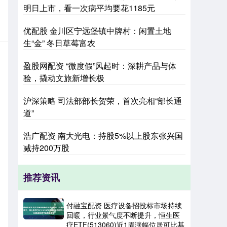
明日上市，看一次病平均要花1185元
优配股 金川区宁远堡镇中牌村：闲置土地
生“金” 冬日草莓富农
盈股网配资 “微度假”风起时：深耕产品与体
验，撬动文旅新增长极
沪深策略 司法部部长贺荣，首次亮相“部长通
道”
浩广配资 南大光电：持股5%以上股东张兴国
减持200万股
推荐资讯
付融宝配资 医疗设备招投标市场持续
回暖，行业景气度不断提升，恒生医
疗ETF(513060)近1周涨幅位居可比基