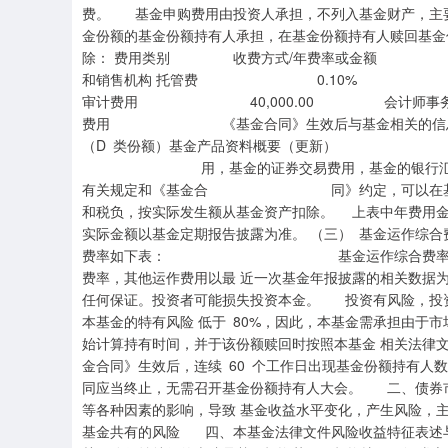
费。 基金申购费用由投资人承担，不列入基金财产，主
金份额的基金份额持有人承担，在基金份额持有人赎回基金份
除： 费用类别 收费方式/年费率或
和销售机构 托管费 0.10%
审计费用 40,000.00 会计师事务所
费用 《基金合同》生效后与基金相关的信息
（D 类份额）基金产品资料概要（更新） 费、
用，基金的证券交易费用，基金的银行汇
有关规定和《基金合 同》约定，可以在基金财产
和税负，按实际发生额从基金资产扣除。 上表中年费用金
实际金额以基金定期报告披露为准。 （三） 基金运作综
费率如下表： 基金运作综合费率（年化） 
费率，其他运作费用以最 近一次基金年报披露的相关数据
任何保证。投资者可能损失投资本金。 投资有风险，投
本基金的特有风险 低于 80%，因此，本基金需承担由于
始计算持有时间，并于该份额赎回时按照本基金 相关法律
金合同》生效后，连续 60 个工作日出现基金份额持有人数量
同应当终止，无需召开基金份额持有人大会。 二、债券
等各种因素的影响，导致 基金收益水平变化，产生风险，
基金共有的风险 四、本基金法律文件风险收益特征表述