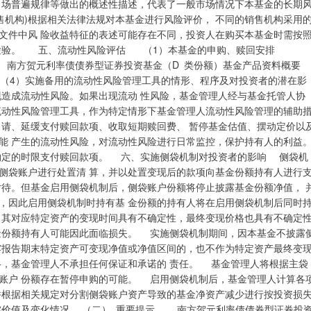
 场普遍规律等做出的概述性描述，代表了一般市场情况下本基金的长期
售机构)根据相关法律法规对本基金进行风险评价， 不同的销售机构采用
文件中风 险收益特征的表述可能存在不同，投资人在购买本基金时需按
配检验。 五、流动性风险评估 （1）本基金的申购、赎回安排
贺元利率债债券型证券投资基金（D 类份额）基金产品资料概要
（4）实施备用的流动性风险管理工具的情形、程序及对投资者的潜在影
造成流动性风险。如果出现流动 性风险，基金管理人经与基金托管人协
流动性风险管理工具，作为特定情形下基金管理人流动性风险管理的辅助
申请、延缓支付赎回款项、收取短期赎回费、 暂停基金估值、摆动定价以
能 产生的流动性风险，对流动性风险进行日常监控，保护持有人的利益
约定的时限支付赎回款项。 六、实施侧袋机制对投资者的影响 侧袋机
侧袋账户进行处置清 算，并以处置变现后的款项向基金份额持有人进行
对待。但基金启用侧袋机制后，侧袋账户份额将停止披露基金份额净值， 
，因此启用侧袋机制时持有基 金份额的持有人将在启用侧袋机制后同时
，其对应特定资产的变现时间具有不确定性，最终变现价格也具有不确定
金份额持有人可能因此面临损失。 实施侧袋机制期间，因本基金不披露
露报告期末特定资产可变现净值或净值区间的，也不作为特定资产最终变
格，基金管理人不承担任何保证和承诺的 责任。 基金管理人将根据主袋
账户 份额存在暂停申购的可能。 启用侧袋机制后，基金管理人计算各
并根据相关规定对分割侧袋账户资产导致的基金净资产减少进行按投资损
实价值及变化情况。 （二） 重要提示 南方贺元利率债债券型证券投