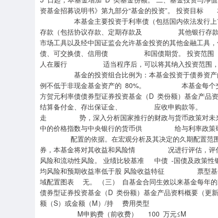
资基金招募说明书》第九部分“基金的投资”。 投资目标
本基金主要投资于利率债（包括国内依法发行上
存款（包括协议存款、定期存款及 其他银行存款）、
市场工具以及经中国证监会允许基金投资的其他金融工
债、可交换债、信用债 和国债期货。 投资范围
人在履行 适当程序后，可以将其纳入投资范围，
基金的投资组合比例为：本基金投资于债券资产的
例不低于非现金基金资产的 80%。 本基金每个
方贺元利率债债券型证券投资基金（D 类份额）基金
结算备付金、存出保证金、 应收申购款等。 本
走 势，深入分析国家推行的财政与货币政策对未
中的价格指数与中央银行的货币供 给与利率政策研判
配置的依据。在宏观分析及其决定的久期配置范围
券，本基金将对其收益和风险情 况进行评估，评
风险和流动性风险。 业绩比较基准 中债 -国债及政
均风险和预期收益率低于股 风险收益特征 票型基金、
域配置图表 无。 （三） 自基金合同生效以来基金
债券型证券投资基金（D 类份额）基金产品资料概要（
额（S）或金额（M）/持 费用类
M申购费（前收费） 100 万元≤M N 赎