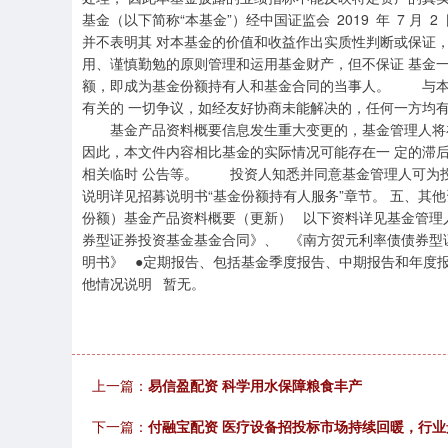
基金（以下简称“本基金”）经中国证监会 2019 年 7 月 
并不表明其 对本基金的价值和收益作出实质性判断或保
用、谨慎勤勉的原则管理和运用基金财产，但不保证 基
额，即成为基金份额持有人和基金合同的当事人。 与本
有关的 一切争议，如经友好协商未能解决的，任何一方均
基金产品资料概要信息发生重大变更的，基金管理人将在
因此，本文件内容相比基金的实际情况可能存在一 定的滞
相关临时 公告等。 投资人知悉并同意基金管理人可为投
说明详见招募说明书“基金份额持有人服务”章节。 
份额）基金产品资料概要（更新） 以下资料详见基金管理人网站www
券型证券投资基金基金合同》、 《南方贺元利率债债券型
明书》 ●定期报告、包括基金季度报告、中期报告和年度报
他情况说明 暂无。
上一篇：
易信盈配资 科学用水保障粮食丰产
下一篇：
付融宝配资 医疗设备招投标市场持续回暖，行业景