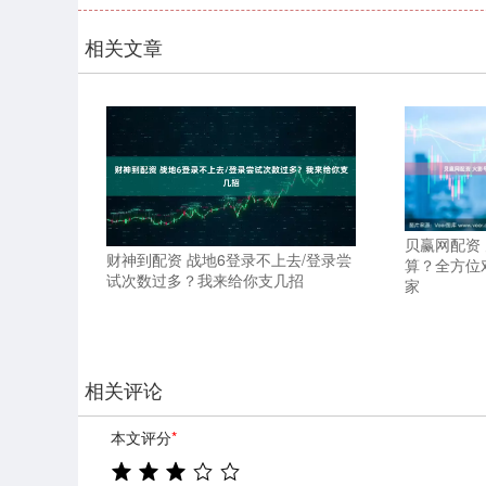
相关文章
贝赢网配资
财神到配资 战地6登录不上去/登录尝
算？全方位
试次数过多？我来给你支几招
家
相关评论
本文评分
*