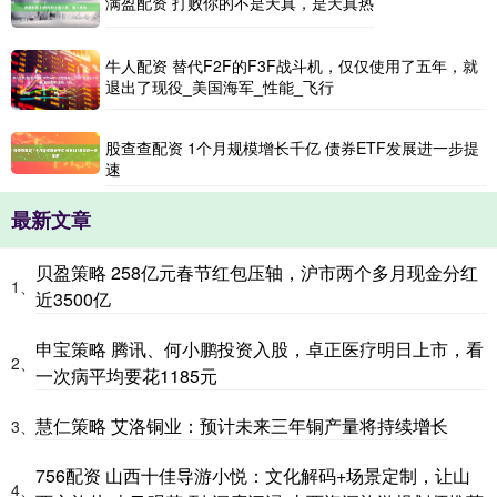
满盈配资 打败你的不是天真，是天真热
牛人配资 替代F2F的F3F战斗机，仅仅使用了五年，就
退出了现役_美国海军_性能_飞行
股查查配资 1个月规模增长千亿 债券ETF发展进一步提
速
最新文章
贝盈策略 258亿元春节红包压轴，沪市两个多月现金分红
1、
近3500亿
申宝策略 腾讯、何小鹏投资入股，卓正医疗明日上市，看
2、
一次病平均要花1185元
慧仁策略 艾洛铜业：预计未来三年铜产量将持续增长
3、
756配资 山西十佳导游小悦：文化解码+场景定制，让山
4、