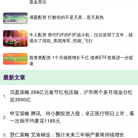
基金首位
满盈配资 打败你的不是天真，是天真热
牛人配资 替代F2F的F3F战斗机，仅仅使用了五年，就
退出了现役_美国海军_性能_飞行
股查查配资 1个月规模增长千亿 债券ETF发展进一步提
速
最新文章
贝盈策略 258亿元春节红包压轴，沪市两个多月现金分红
1、
近3500亿
申宝策略 腾讯、何小鹏投资入股，卓正医疗明日上市，看
2、
一次病平均要花1185元
慧仁策略 艾洛铜业：预计未来三年铜产量将持续增长
3、