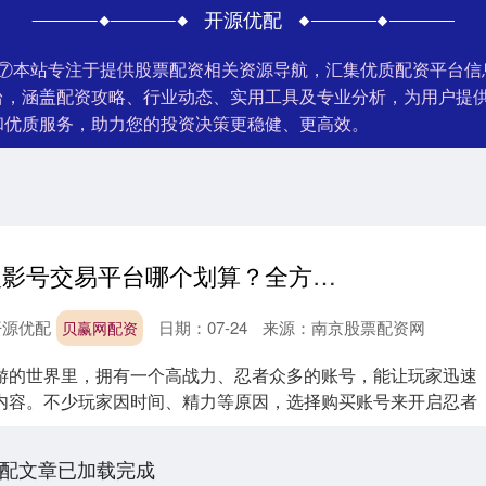
开源优配
榜⑦本站专注于提供股票配资相关资源导航，汇集优质配资平台
台，涵盖配资攻略、行业动态、实用工具及专业分析，为用户提
和优质服务，助力您的投资决策更稳健、更高效。
贝赢网配资 火影号交易平台哪个划算？全方位对比来了_账号_玩家_买家
开源优配
日期：07-24
来源：南京股票配资网
贝赢网配资
游的世界里，拥有一个高战力、忍者众多的账号，能让玩家迅速
内容。不少玩家因时间、精力等原因，选择购买账号来开启忍者
.
配文章已加载完成