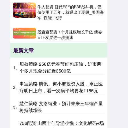
牛人配资 替代F2F的F3F战斗机，仅
仅使用了五年，就退出了现役_美国海
军_性能_飞行
股查查配资 1个月规模增长千亿 债券
ETF发展进一步提速
最新文章
贝盈策略 258亿元春节红包压轴，沪市两
1、
个多月现金分红近3500亿
申宝策略 腾讯、何小鹏投资入股，卓正医
2、
疗明日上市，看一次病平均要花1185元
慧仁策略 艾洛铜业：预计未来三年铜产量
3、
将持续增长
756配资 山西十佳导游小悦：文化解码+场