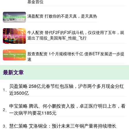
基金首位
满盈配资 打败你的不是天真，是天真热
牛人配资 替代F2F的F3F战斗机，仅仅使用了五年，就
退出了现役_美国海军_性能_飞行
股查查配资 1个月规模增长千亿 债券ETF发展进一步提
速
最新文章
贝盈策略 258亿元春节红包压轴，沪市两个多月现金分红
1、
近3500亿
申宝策略 腾讯、何小鹏投资入股，卓正医疗明日上市，看
2、
一次病平均要花1185元
慧仁策略 艾洛铜业：预计未来三年铜产量将持续增长
3、