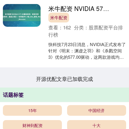
米牛配资 NVIDIA 577.00驱动发布：首发支持国产《明末：渊虚之羽》！帧率提升5.9倍_Die_游戏_Monster
米牛配资
查看：
162
分类：
股票配资平台排
行榜
快科技7月23日消息，NVIDIA正式发布了
针对《明末：渊虚之羽》和《杀戮空间
3》优化的577.00驱动，这两款游戏均定
于7月24日发售。 其中《明末：渊虚之
羽....
开源优配文章已加载完成
话题标签
15年
中国经济
财神到配资
十大