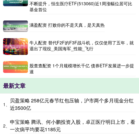
不断提升，恒生医疗ETF(513060)近1周涨幅位居可比
基金首位
满盈配资 打败你的不是天真，是天真热
牛人配资 替代F2F的F3F战斗机，仅仅使用了五年，就
退出了现役_美国海军_性能_飞行
股查查配资 1个月规模增长千亿 债券ETF发展进一步提
速
最新文章
贝盈策略 258亿元春节红包压轴，沪市两个多月现金分红
1、
近3500亿
申宝策略 腾讯、何小鹏投资入股，卓正医疗明日上市，看
2、
一次病平均要花1185元