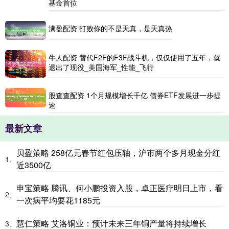
基金首位
满盈配资 打败你的不是天真，是天真热
牛人配资 替代F2F的F3F战斗机，仅仅使用了五年，就
退出了现役_美国海军_性能_飞行
股查查配资 1个月规模增长千亿 债券ETF发展进一步提
速
最新文章
贝盈策略 258亿元春节红包压轴，沪市两个多月现金分红
1、
近3500亿
申宝策略 腾讯、何小鹏投资入股，卓正医疗明日上市，看
2、
一次病平均要花1185元
慧仁策略 艾洛铜业：预计未来三年铜产量将持续增长
3、