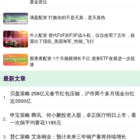
基金首位
满盈配资 打败你的不是天真，是天真热
牛人配资 替代F2F的F3F战斗机，仅仅使用了五年，就
退出了现役_美国海军_性能_飞行
股查查配资 1个月规模增长千亿 债券ETF发展进一步提
速
最新文章
贝盈策略 258亿元春节红包压轴，沪市两个多月现金分红
1、
近3500亿
申宝策略 腾讯、何小鹏投资入股，卓正医疗明日上市，看
2、
一次病平均要花1185元
慧仁策略 艾洛铜业：预计未来三年铜产量将持续增长
3、